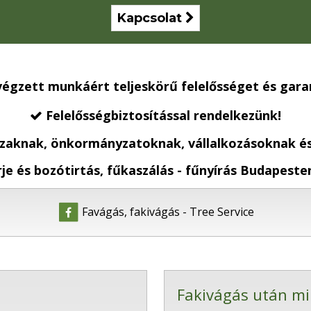
Kapcsolat

végzett munkáért teljeskörű felelősséget és garan
Felelősségbiztosítással rendelkezünk!

aknak, önkormányzatoknak, vállalkozásoknak és 
je és bozótirtás, fűkaszálás - fűnyírás Budapest
Favágás, fakivágás - Tree Service
Fakivágás után mi