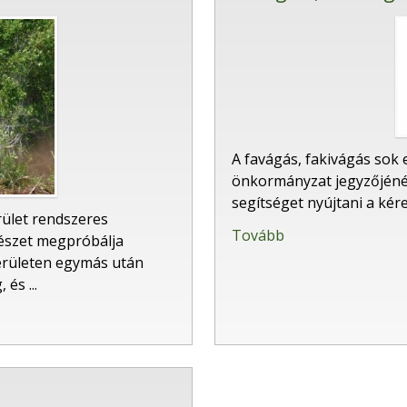
A favágás, fakivágás sok 
önkormányzat jegyzőjénél
segítséget nyújtani a ké
rület rendszeres
Tovább
mészet megpróbálja
területen egymás után
és ...