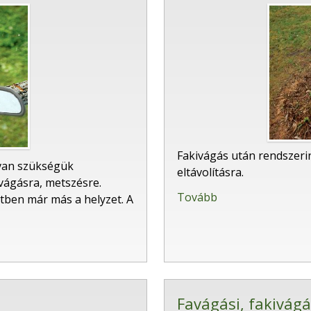
Fakivágás után rendszerin
van szükségük
eltávolításra.
vágásra, metszésre.
Tovább
tben már más a helyzet. A
Favágási, fakivágá