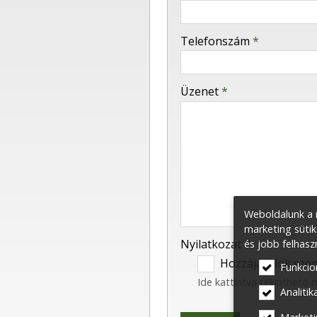
-
Telefonszám
*
-
Üzenet
*
-
-
-
Weboldalunk a m
marketing sütik
Nyilatkozat
*
és jobb felhasz
Hozzájárulok szem
Funkcio
Ide kattintva tekinthető
Analitika