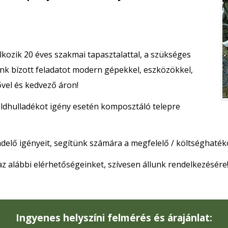
lkozik 20
éves szakmai tapasztalattal, a szükséges
ánk bízott
feladatot modern gépekkel, eszközökkel,
vel és kedvező áron!
zöldhulladékot igény esetén komposztáló telepre
ndelő igényeit, segítünk számára a megfelelő / költséghaté
az alábbi elérhetőségeinket, szívesen állunk rendelkezésére
Ingyenes helyszíni felmérés és árajánlat: