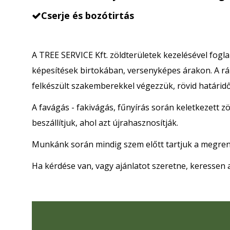
Cserje és bozótirtás

A TREE SERVICE Kft.
zöldterületek kezelésével
fogla
képesítések birtok
ában, versenyképes árakon
. A r
felkészült szakemberekkel végezzük, rövid határidő
A favágás - fakivágás, fűnyírás során keletkezett 
beszállítjuk, ahol azt újrahasznosítják.
Munkánk során m
indig szem előtt tartjuk a megre
Ha kérdése van, vagy ajánlatot szeretne, keressen 