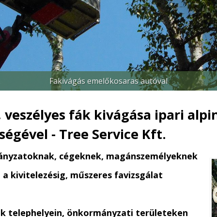
Favágás - Faápolás - Koronabiztosítás
Fakivágás emelőkosaras autóval
Favágás alpintechnikával
Favágás magánterületen
Favágás közterületen
Fűnyírás - fűkaszálás
Fűnyírás - fűkaszálás
 veszélyes fák kivágása ipari alp
égével - Tree Service Kft.
nyzatoknak, cégeknek, magánszemélyeknek
a kivitelezésig,
műszeres favizsgálat
gek telephelyein, önkormányzati területeken