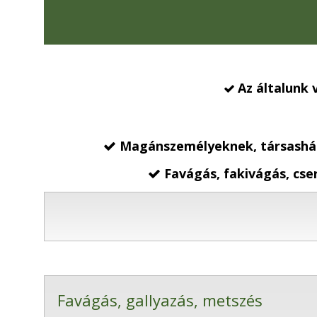
Az általunk 

Magánszemélyeknek, társasház

Favágás, fakivágás, cser

Favágás, gallyazás, metszés