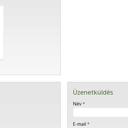
Üzenetküldés
-
Név
*
-
E-mail
*