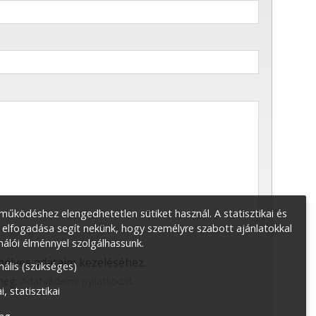
űködéshez elengedhetetlen sütiket használ. A statisztikai és
 elfogadása segít nekünk, hogy személyre szabott ajánlatokkal
nálói élménnyel szolgálhassunk.
élyes adataim kezeléséhez.
nális (szükséges)
 meg:
Adatvédelmi nyilatkozat
.
i, statisztikai