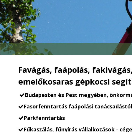
Favágás, faápolás, fakivágás,
emelőkosaras gépkocsi segíts
Budapesten és Pest megyében, ö
nkormá

Fasorfenntartás faápolási tanácsadástól 

Parkfenntartás

Fűkaszálás, fűnyírás vállalkozások - cé
