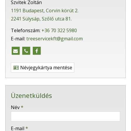
Szvitek Zoltán
1191 Budapest, Corvin körút 2.
2241 Sülysáp, Szőlő utca 81.
Telefonszám:
+36 70 322 5980
E-mail:
treeservicekft@gmail.com
Névjegykártya mentése
Üzenetküldés
-
Név
*
-
E-mail
*