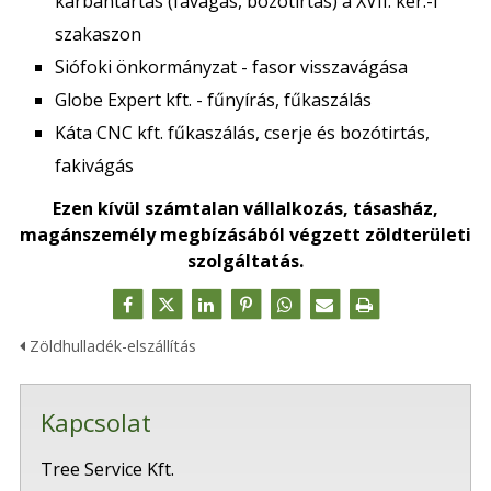
karbantartás (favágás, bozótirtás) a XVII. ker.-i
szakaszon
Siófoki önkormányzat - fasor visszavágása
Globe Expert kft. - fűnyírás, fűkaszálás
Káta CNC kft. fűkaszálás, cserje és bozótirtás,
fakivágás
Ezen kívül számtalan vállalkozás, tásasház,
magánszemély megbízásából végzett zöldterületi
szolgáltatás.
Zöldhulladék-elszállítás
Kapcsolat
Tree Service Kft.