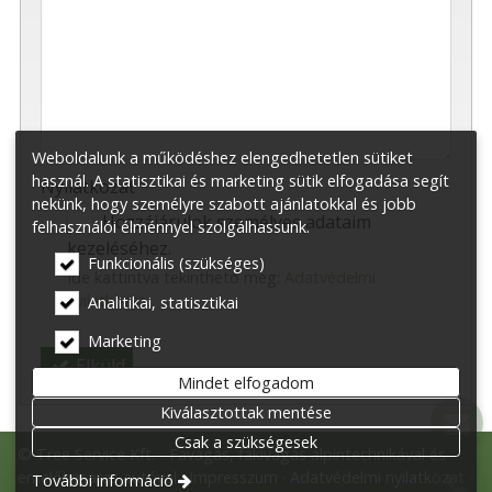
-
-
-
Weboldalunk a működéshez elengedhetetlen sütiket
használ. A statisztikai és marketing sütik elfogadása segít
Nyilatkozat
*
nekünk, hogy személyre szabott ajánlatokkal és jobb
Hozzájárulok személyes adataim
felhasználói élménnyel szolgálhassunk.
kezeléséhez.
Funkcionális (szükséges)
Ide kattintva tekinthető meg:
Adatvédelmi
nyilatkozat
.
Analitikai, statisztikai
Marketing
Elküld
Mindet elfogadom
Kiválasztottak mentése
Csak a szükségesek
© Tree Service Kft. - Favágás, fakivágás alpintechnikával és
emelőkosaras autóval
Impresszum
Adatvédelmi nyilatkozat
További információ