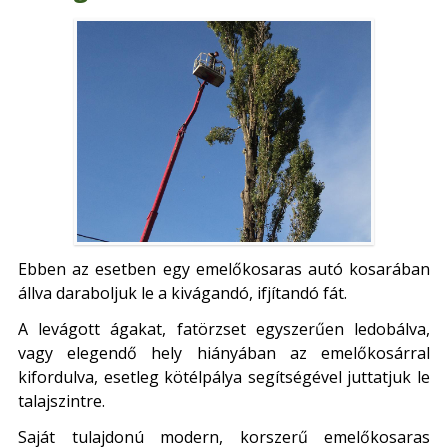
Ebben az esetben egy emelőkosaras autó kosarában
állva daraboljuk le a kivágandó, ifjítandó fát.
A levágott ágakat, fatörzset egyszerűen ledobálva,
vagy elegendő hely hiányában az emelőkosárral
kifordulva, esetleg kötélpálya segítségével juttatjuk le
talajszintre.
Saját tulajdonú modern, korszerű emelőkosaras