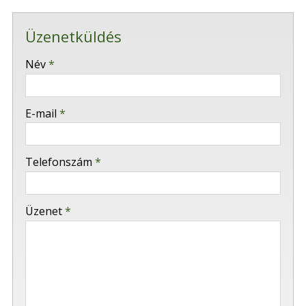
Üzenetküldés
-
Név
*
-
E-mail
*
-
Telefonszám
*
-
Üzenet
*
-
-