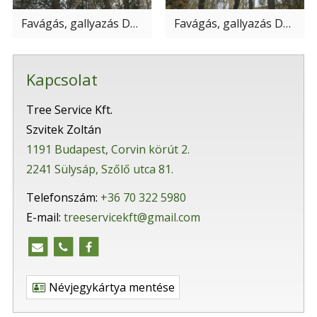
Favágás, gallyazás Dunakeszi
Favágás, gallyazás Dunakeszi
Kapcsolat
Tree Service Kft.
Szvitek Zoltán
1191 Budapest, Corvin körút 2.
2241 Sülysáp, Szőlő utca 81.
Telefonszám:
+36 70 322 5980
E-mail:
treeservicekft@gmail.com
Névjegykártya mentése