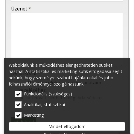
-
Üzenet
*
-
-
-
Weboldalunk a működéshez elengedhetetlen sütiket
használ. A statisztikai és marketing sütik elfogadása segít
Nyilatkozat
*
nekünk, hogy személyre szabott ajánlatokkal és jobb
Hozzájárulok személyes adataim
felhasználói élménnyel szolgálhassunk.
kezeléséhez.
Funkcionális (szükséges)
Ide kattintva tekinthető meg:
Adatvédelmi
nyilatkozat
.
Analitikai, statisztikai
Marketing
Elküld
Mindet elfogadom