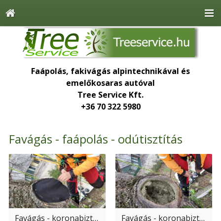
Faápolás, fakivágás alpintechnikával és
emelőkosaras autóval
Tree Service Kft.
+36 70 322 5980
Favágás - faápolás - odútisztítás
Favágás - koronabiztosítás
Favágás - koronabiztosítás