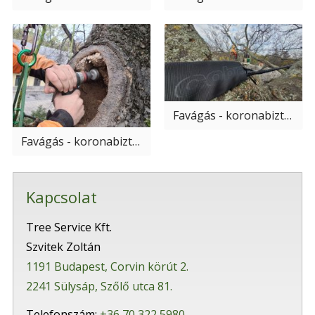
Favágás - koronabiztosítás
Favágás - koronabiztosítás
Kapcsolat
Tree Service Kft.
Szvitek Zoltán
1191 Budapest, Corvin körút 2.
2241 Sülysáp, Szőlő utca 81.
Telefonszám:
+36 70 322 5980