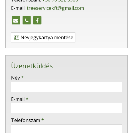
E-mail:
treeservicekft@gmail.com
Névjegykártya mentése
Üzenetküldés
-
Név
*
-
E-mail
*
-
Telefonszám
*